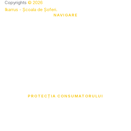
Copyrights
©
2026
Ikarrus - Școala de Șoferi
.
NAVIGARE
Acasa
Despre Noi
Instructori
Preturi
Informații Utile
Contact
PROTECȚIA CONSUMATORULUI