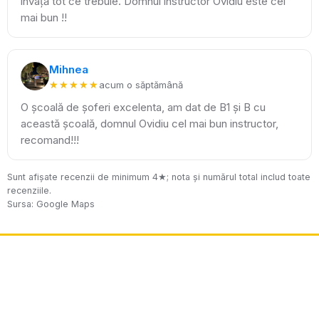
învață tot ce trebuie. Domnul instructor Ovidiu este cel
mai bun !!
Mihnea
★★★★★
★★★★★
acum o săptămână
O școală de șoferi excelenta, am dat de B1 și B cu
această școală, domnul Ovidiu cel mai bun instructor,
recomand!!!
Sunt afișate recenzii de minimum 4★; nota și numărul total includ toate
recenziile.
Sursa: Google Maps