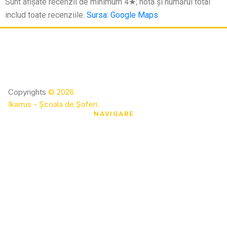
Sunt afișate recenzii de minimum 4★; nota și numărul total
includ toate recenziile.
Sursa: Google Maps
Copyrights
©
2026
Ikarrus - Școala de Șoferi
.
NAVIGARE
Acasa
Despre Noi
Instructori
Preturi
Informații Utile